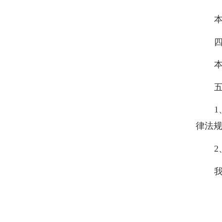
本
四
本
五
1
律法
2
我