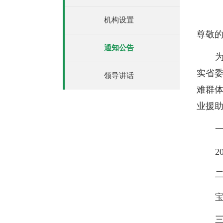
机构设置
尊敬
通知公告
为
实省
领导讲话
难群体
业援
一
2
二
宝
三